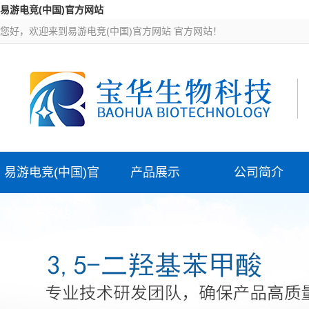
易游电竞(中国)官方网站
您好，欢迎来到易游电竞(中国)官方网站 官方网站！
易游电竞(中国)官
产品展示
公司简介
方网站