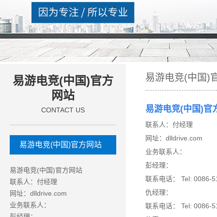
易游电竞(中国)
易游电竞(中国)官方
网站
易游电竞(中国)官
CONTACT US
联系人：付经理
网址：dlldrive.com
易游电竞(中国)官方网站
业务联系人：
彭经理：
易游电竞(中国)官方网站
联系电话： Tel: 0086-51
联系人：付经理
仇经理：
网址：dlldrive.com
业务联系人：
联系电话： Tel: 0086-51
彭经理：