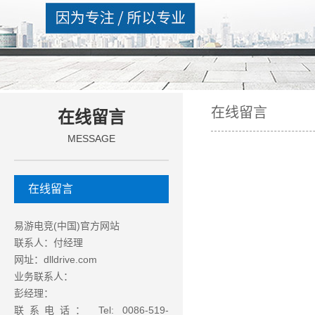
在线留言
在线留言
MESSAGE
在线留言
易游电竞(中国)官方网站
联系人：付经理
网址：dlldrive.com
业务联系人：
彭经理：
联系电话： Tel: 0086-519-