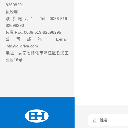
82698291
仇经理：
联系电话： Tel: 0086-519-
82698290
传真 Fax: 0086-519-82698295
公司邮箱 E-mail:
info@dlldrive.com
地址：湖南省怀化市洪江区铁溪工
业区16号