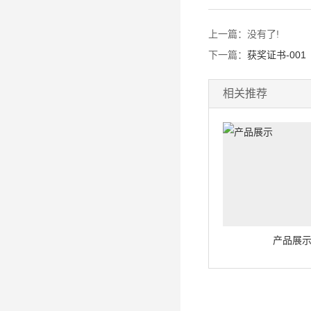
上一篇：没有了!
下一篇：
获奖证书-001
相关推荐
产品展