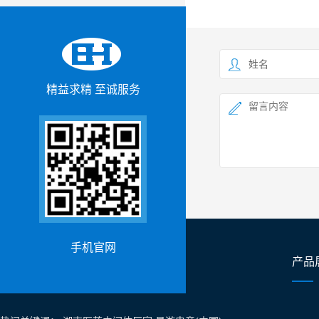
精益求精 至诚服务
手机官网
产品