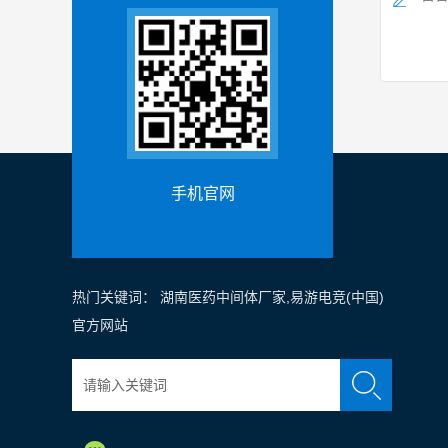
手机官网
热门关键词： 湖南医药中间体厂家,易游电竞(中国)
官方网站