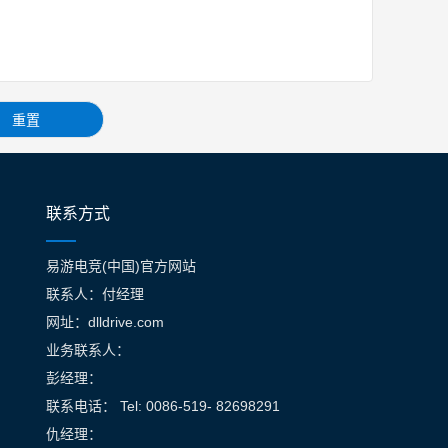
联系方式
易游电竞(中国)官方网站
联系人：付经理
网址：dlldrive.com
业务联系人：
彭经理：
联系电话： Tel: 0086-519- 82698291
仇经理：