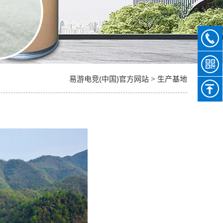
0519
易游电竞(中国)官方网站
>
生产基地