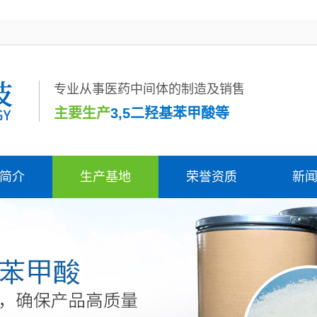
专业从事医药中间体的制造及销售
主要生产
3,5二羟基苯甲酸等
简介
生产基地
荣誉资质
新