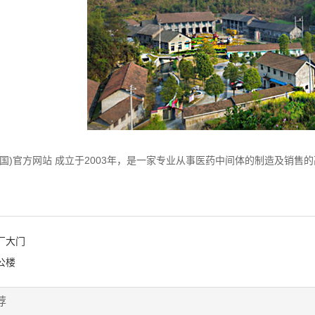
国)官方网站 成立于2003年，是一家专业从事医药中间体的制造及销售的高科
厂大门
公楼
荐