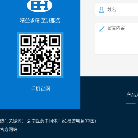
精益求精 至诚服务
手机官网
产品
热门关键词： 湖南医药中间体厂家,易游电竞(中国)
官方网站